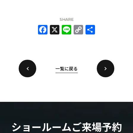
SHARE
F
X
Li
C
共
a
n
o
有
c
e
p
e
y
b
Li
一覧に戻る
o
n
o
k
k
ショールームご来場予約